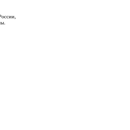
России,
лы.