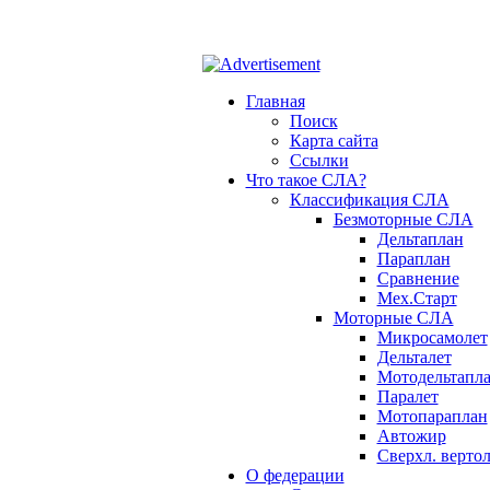
ОФ СЛА - небо для каждого!
Главная
Поиск
Карта сайта
Ссылки
Что такое СЛА?
Классификация СЛА
Безмоторные СЛА
Дельтаплан
Параплан
Сравнение
Мех.Старт
Моторные СЛА
Микросамолет
Дельталет
Мотодельтапл
Паралет
Мотопараплан
Автожир
Сверхл. вертол
О федерации