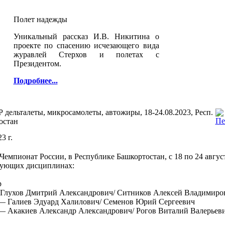
Полет надежды
Уникальный рассказ И.В. Никитина о
проекте по спасению исчезающего вида
журавлей Стерхов и полетах с
Президентом.
Подробнее...
 дельталеты, микросамолеты, автожиры, 18-24.08.2023, Респ.
остан
3 г.
емпионат России, в Республике Башкортостан, с 18 по 24 авгус
едующих дисциплинах:
р
- Глухов Дмитрий Александрович/ Ситников Алексей Владимиро
 — Галиев Эдуард Халилович/ Семенов Юрий Сергеевич
 — Акакиев Александр Александрович/ Рогов Виталий Валерьеви