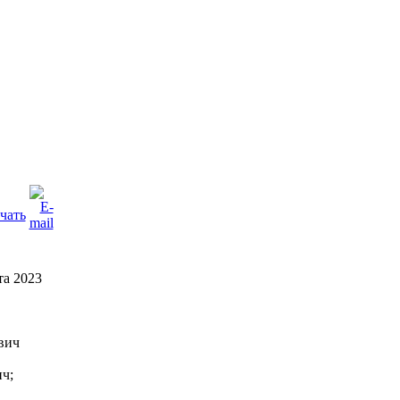
та 2023
вич
ч;