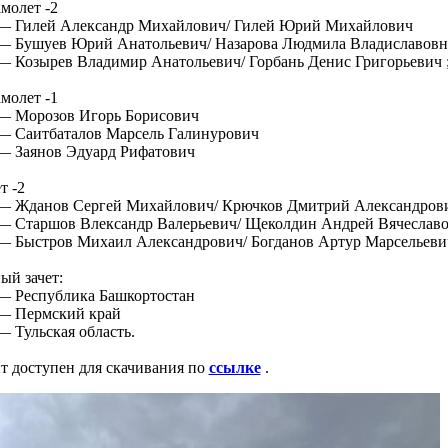
молет -2
 — Гилей Александр Михайлович/ Гилей Юрий Михайлович
 — Бушуев Юрий Анатольевич/ Назарова Людмила Владиславовн
 — Козырев Владимир Анатольевич/ Горбань Денис Григорьевич 
молет -1
 — Морозов Игорь Борисович
 — Саитбаталов Марсель Галинурович
 — Заянов Эдуард Рифатович
т -2
 — Жданов Сергей Михайлович/ Крючков Дмитрий Александров
 — Старшов Влександр Валерьевич/ Щеколдин Андрей Вячеслав
 — Быстров Михаил Александрович/ Богданов Артур Марсельеви
ый зачет:
 — Республика Башкортостан
 — Пермский край
— Тульская область.
т доступен для скачивания по
ссылке
.