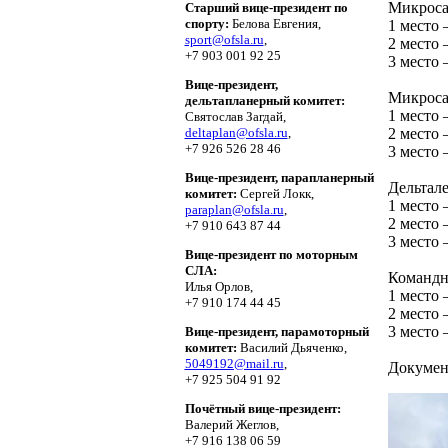
Микроса
Старший вице-президент по
спорту:
Белова Евгения,
1 место
sport@ofsla.ru
,
2 место
+7 903 001 92 25
3 место
Вице-президент,
Микроса
дельтапланерный комитет:
1 место
Святослав Загдай,
deltaplan@ofsla.ru
,
2 место
+7 926 526 28 46
3 место
Вице-президент, парапланерный
Дельтале
комитет:
Сергей Локк,
1 место
paraplan@ofsla.ru
,
2 место
+7 910 643 87 44
3 место
Вице-президент по моторным
СЛА:
Командн
Илья Орлов,
1 место
+7 910 174 44 45
2 место
3 место 
Вице-президент, парамоторный
комитет:
Василий Дьяченко,
5049192@mail.ru
,
Докумен
+7 925 504 91 92
Почётный вице-президент:
Валерий Жеглов,
+7 916 138 06 59