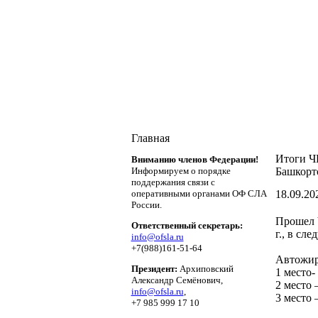
Главная
Итоги ЧР
Вниманию членов Федерации!
Информируем о порядке
Башкорт
поддержания связи c
оперативными органами ОФ СЛА
18.09.202
России.
Прошел Ч
Ответственный секретарь:
г., в сл
info@ofsla.ru
+7(988)161-51-64
Автожи
Президент:
Архиповский
1 место
Александр Семёнович,
2 место
info@ofsla.ru
,
3 место
+7 985 999 17 10