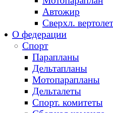
Мотопараплан
Автожир
Сверхл. вертоле
О федерации
Спорт
Парапланы
Дельтапланы
Мотопарапланы
Дельталеты
Спорт. комитеты