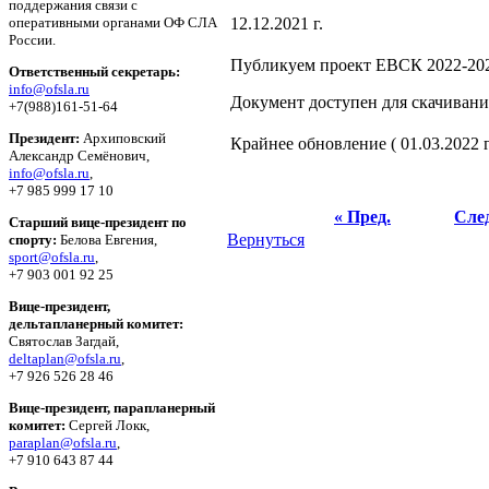
поддержания связи c
оперативными органами ОФ СЛА
12.12.2021 г.
России.
Публикуем проект ЕВСК 2022-20
Ответственный секретарь:
info@ofsla.ru
Документ доступен для скачиван
+7(988)161-51-64
Президент:
Архиповский
Крайнее обновление ( 01.03.2022 г.
Александр Семёнович,
info@ofsla.ru
,
+7 985 999 17 10
« Пред.
След
Старший вице-президент по
Вернуться
спорту:
Белова Евгения,
sport@ofsla.ru
,
+7 903 001 92 25
Вице-президент,
дельтапланерный комитет:
Святослав Загдай,
deltaplan@ofsla.ru
,
+7 926 526 28 46
Вице-президент, парапланерный
комитет:
Сергей Локк,
paraplan@ofsla.ru
,
+7 910 643 87 44