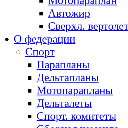
Мотопараплан
Автожир
Сверхл. вертоле
О федерации
Спорт
Парапланы
Дельтапланы
Мотопарапланы
Дельталеты
Спорт. комитеты