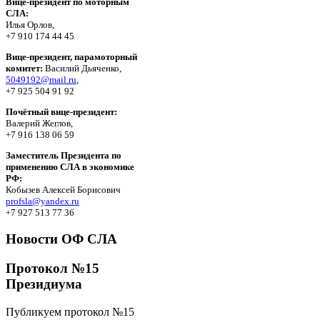
Вице-президент по моторным
СЛА:
Илья Орлов,
+7 910 174 44 45
Вице-президент, парамоторный
комитет:
Василий Дьяченко,
5049192@mail.ru
,
+7 925 504 91 92
Почётный вице-президент:
Валерий Жеглов,
+7 916 138 06 59
Заместитель Президента по
применению СЛА в экономике
РФ:
Кобызев Алексей Борисович
profsla@yandex.ru
+7 927 513 77 36
Новости ОФ СЛА
Протокол №15
Президиума
Публикуем протокол №15