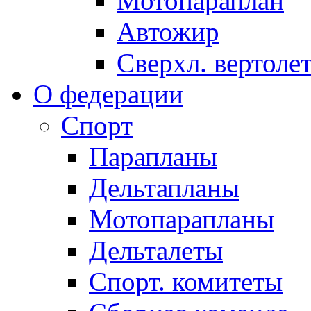
Мотопараплан
Автожир
Сверхл. вертоле
О федерации
Спорт
Парапланы
Дельтапланы
Мотопарапланы
Дельталеты
Спорт. комитеты