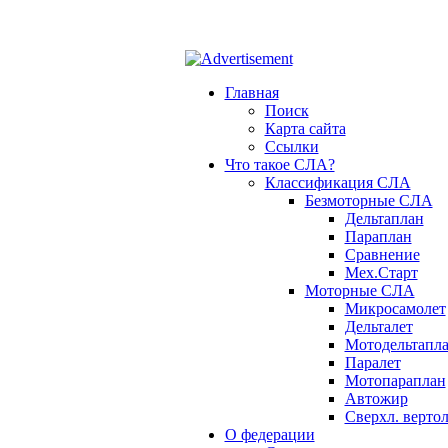
ОФ СЛА - небо для каждого!
Главная
Поиск
Карта сайта
Ссылки
Что такое СЛА?
Классификация СЛА
Безмоторные СЛА
Дельтаплан
Параплан
Сравнение
Мех.Старт
Моторные СЛА
Микросамолет
Дельталет
Мотодельтапл
Паралет
Мотопараплан
Автожир
Сверхл. вертол
О федерации