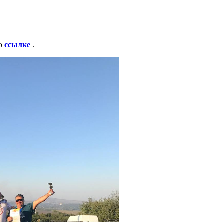
по
ссылке
.