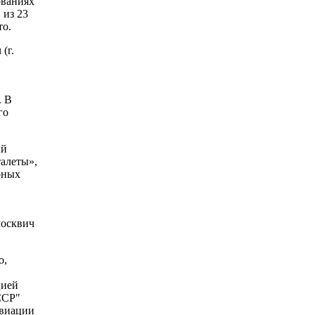
ованиях
 из 23
то.
(г.
. В
го
ый
алеты»,
рных
москвич
о,
цией
ССР"
авиации