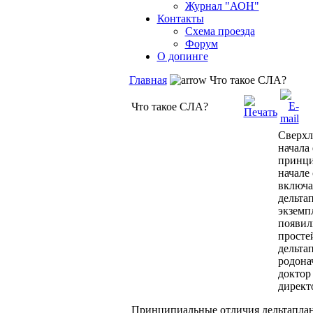
Журнал "АОН"
Контакты
Схема проезда
Форум
О допинге
Главная
Что такое СЛА?
Что такое СЛА?
Сверхл
начала
принци
начале
включа
дельта
экземп
появили
просте
дельта
родона
доктор
директ
Принципиальные отличия дельтаплана