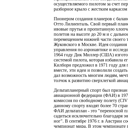
осуществляемого пилотом за счет пер
разборное крыло с жестким каркасом
Пионером создания планеров с балан
Отто Лилиенталь. Свой первый плане
ивовые прутья и пропитанную хлопч
полетов на высоте до 20 м и с дально
перемещением нижней части своего те
Жуковского в Москве. Идея создани
управления по аэронавтике и иссле
1964 году Дик Миллер (США) изготов
системой пилота, которая избавила е
Килборн предложил в 1971 году для 
вместе, эти идеи и позволили создат
дал возможность многим людям, мечт
толчок к развитию сверхлегкой авиац
Дельтапланерный спорт был признан
авиационной федерации (ФАИ) в 1974
комиссия по свободному полету (CIV
данному спорту входят более 70 стра
ФАИ дельтаплан - это "переносной пл
садиться исключительно благодаря э
ног". В сентябре 1976 г. в Австрии 
чемпионат мира. В этом чемпионате 