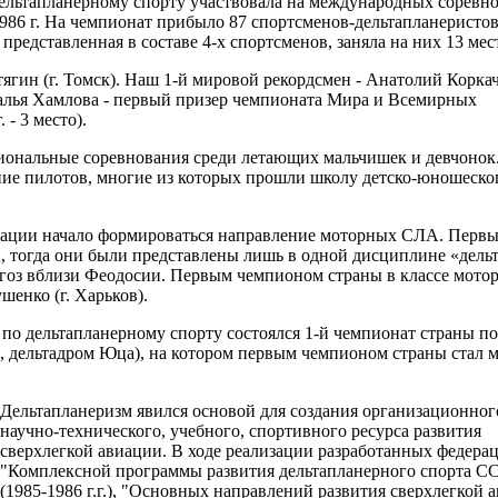
ельтапланерному спорту участвовала на международных соревн
986 г. На чемпионат прибыло 87 спортсменов-дельтапланеристов
представленная в составе 4-х спортсменов, заняла на них 13 мес
гин (г. Томск). Наш 1-й мировой рекордсмен - Анатолий Коркач 
алья Хамлова - первый призер чемпионата Мира и Всемирных
 - 3 место).
циональные соревнования среди летающих мальчишек и девчонок
ие пилотов, многие из которых прошли школу детско-юношеско
виации начало формироваться направление моторных СЛА. Перв
 тогда они были представлены лишь в одной дисциплине «дельт
арагоз вблизи Феодосии. Первым чемпионом страны в классе мото
шенко (г. Харьков).
а по дельтапланерному спорту состоялся 1-й чемпионат страны по
к, дельтадром Юца), на котором первым чемпионом страны стал 
Дельтапланеризм явился основой для создания организационног
научно-технического, учебного, спортивного ресурса развития
сверхлегкой авиации. В ходе реализации разработанных федера
"Комплексной программы развития дельтапланерного спорта С
(1985-1986 г.г.), "Основных направлений развития сверхлегкой 