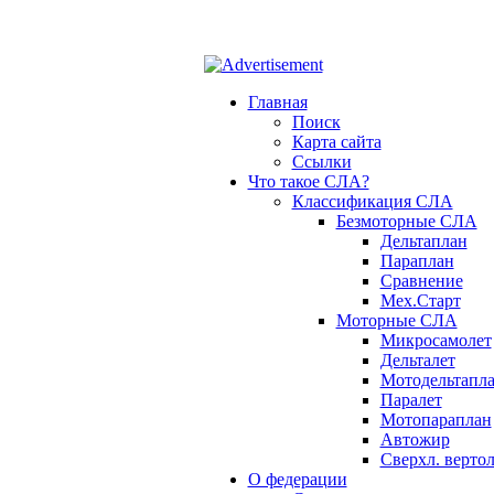
ОФ СЛА - небо для каждого!
Главная
Поиск
Карта сайта
Ссылки
Что такое СЛА?
Классификация СЛА
Безмоторные СЛА
Дельтаплан
Параплан
Сравнение
Мех.Старт
Моторные СЛА
Микросамолет
Дельталет
Мотодельтапл
Паралет
Мотопараплан
Автожир
Сверхл. вертол
О федерации