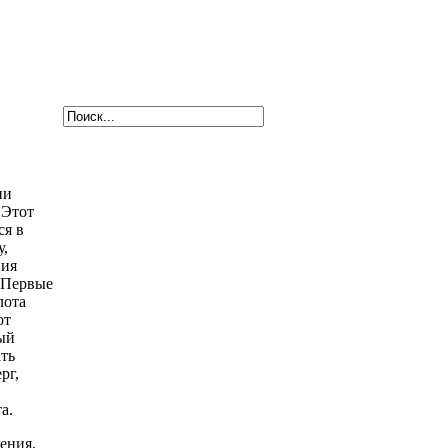
ии
 Этот
ся в
у,
ния
 Первые
лота
от
ый
ать
рг,
а.
ения,