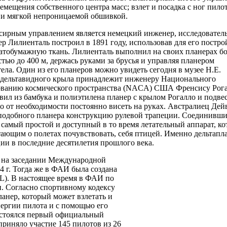
емещения собственного центра масс; взлет и посадка с ног пилот
 и мягкой непроницаемой обшивкой.
сирным управлением является немецкий инженер, исследователь
р Лилиенталь построил в 1891 году, использовав для его постро
атобумажную ткань. Лилиенталь выполнил на своих планерах бо
стью до 400 м, держась руками за брусья и управляя планером
ла. Один из его планеров можно увидеть сегодня в музее Н.Е.
я дельтавидного крыла принадлежит инженеру Национального
дованию космического пространства (NACA) США Френсису Рога
ил из бамбука и полиэтилена планер с крылом Рогалло и подве
го от необходимости постоянно висеть на руках. Австралиец Дей
подобного планера конструкцию рулевой трапеции. Соединивши
ь самый простой и доступный в то время летательный аппарат, к
ающим о полетах почувствовать, себя птицей. Именно дельтапла
ии в последние десятилетия прошлого века.
 на заседании Международной
 г. Тогда же в ФАИ была создана
L). В настоящее время в ФАИ по
н. Согласно спортивному кодексу
анер, который может взлетать и
нергии пилота и с помощью его
состоялся первый официальный
приняло участие 145 пилотов из 26