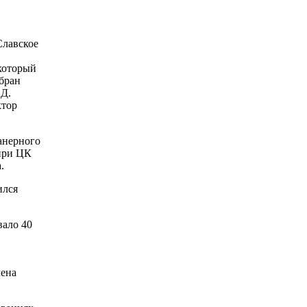
Славское
 который
збран
.Д.
ктор
анерного
при ЦК
.
ился
вало 40
лена