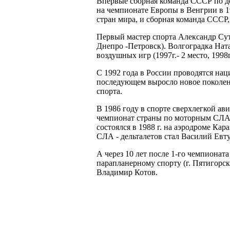
Впервые сборная команда СССР по д
на чемпионате Европы в Венгрии в 1
стран мира, и сборная команда СССР, 
Первый мастер спорта Александр Сутя
Днепро -Петровск). Волгоградка Нат
воздушных игр (1997г.- 2 место, 1998г.
С 1992 года в России проводятся на
последующем выросло новое поколен
спорта.
В 1986 году в спорте сверхлегкой а
чемпионат страны по моторным СЛА,
состоялся в 1988 г. на аэродроме К
СЛА - дельталетов стал Василий Евту
А через 10 лет после 1-го чемпионат
парапланерному спорту (г. Пятигорс
Владимир Котов.