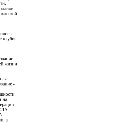
ти,
апланов
рхлегкой
вилось
е клубов
звание
оей жизни
ная
вание -
бщности
т на
дерации
 СЛА
А
и, а