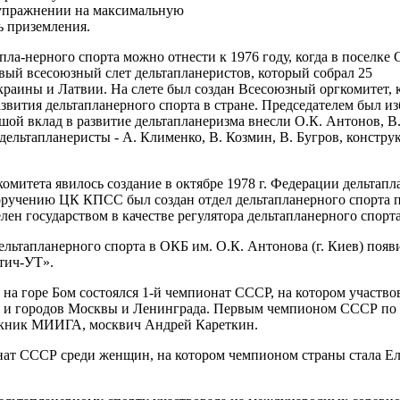
 упражнении на максимальную
ь приземления.
а-нерного спорта можно отнести к 1976 году, когда в поселке 
вый всесоюзный слет дельтапланеристов, который собрал 25
Украины и Латвии. На слете был создан Всесоюзный оргкомитет,
азвития дельтапланерного спорта в стране. Председателем был и
ой вклад в развитие дельтапланеризма внесли О.К. Антонов, В
 дельтапланеристы - А. Клименко, В. Козмин, В. Бугров, констру
омитета явилось создание в октябре 1978 г. Федерации дельтапл
поручению ЦК КПСС был создан отдел дельтапланерного спорта 
 государством в качестве регулятора дельтапланерного спорта
дельтапланерного спорта в ОКБ им. О.К. Антонова (г. Киев) появ
тич-УТ».
 на горе Бом состоялся 1-й чемпионат СССР, на котором участво
к и городов Москвы и Ленинграда. Первым чемпионом СССР по
скник МИИГА, москвич Андрей Кареткин.
нат СССР среди женщин, на котором чемпионом страны стала Е