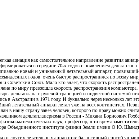
егкая авиация как самостоятельное направление развития авиац
 формироваться в середине 70-х годов с появлением дельтаплана.
пиально новый и уникальный летательный аппарат, появивший
 семидесятых годов, очень быстро распространился по всему мир
я и Советский Союз. Мало кто знает, что скорость распростране
плана по миру превзошла скорость распространения компьютера.
ляры дельтаплана с рулевой трапецией и подвесной системой пи
сь в Австралии в 1971 году. И буквально через несколько лет эт
йший летательный аппарат летал уже на всех континентах. Перв
план в нашу страну завез человек, которого по праву можно счит
чальником дельтапланеризма в России - Михаил Борисович Гохбе
 физико-математических наук, профессор, в то время заместитель
ора Объединенного института физики Земли имени О.Ю. Шмидт
 от других летательных аппаратов: балансирный способ управл