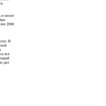
а;
 и пилот
йки
лее 2000
лло. В
сной
в
сь все
оторый
н дал