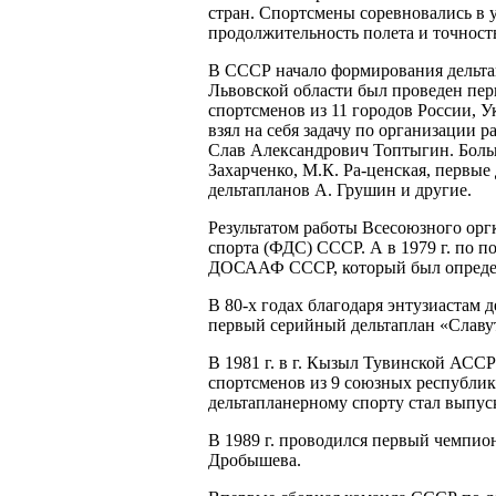
стран. Спортсмены соревновались в
продолжительность полета и точност
В СССР начало формирования дельтапл
Львовской области был проведен пер
спортсменов из 11 городов России, 
взял на себя задачу по организации р
Слав Александрович Топтыгин. Больш
Захарченко, М.К. Ра-ценская, первые
дельтапланов А. Грушин и другие.
Результатом работы Всесоюзного оргк
спорта (ФДС) СССР. А в 1979 г. по 
ДОСААФ СССР, который был определен
В 80-х годах благодаря энтузиастам 
первый серийный дельтаплан «Славу
В 1981 г. в г. Кызыл Тувинской АССР
спортсменов из 9 союзных республи
дельтапланерному спорту стал выпу
В 1989 г. проводился первый чемпио
Дробышева.