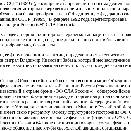
в СССР" (1989 г.), расширения направлений и объема деятельнос
появления моторных сверхлегких летательных аппаратов и пар
Федерация была преобразована в Объединенную федерацию све
авиации СССР (1989г.). В феврале 1992 года зарегистрирована
й авиации России (ОФ СЛА России).
ых людей, творивших историю сверхлегкой авиации страны, поя
подготовке пилотов, создание дельтапланов и др. в большинств
х добровольно, без оплаты.
, ее формировании и развитии, определении стратегических
в сыграл Владимир Иванович Забава, который нес заслуженное 
 ее развитию, оставаясь на своем посту, до последнего дня св
Сегодня Общероссийская общественная организация Объединен
федерация спорта сверхлегкой авиации России (сокращенное наз
известный в стране брэнд «ОФ СЛА России») - общероссийское
общественное объединение граждан и организаций на основе о
интересов в развитии сверхлегкой авиации. Федерация действуе
основе Устава, зарегистрированного в Минюсте Российской Фе
и имеет свою программу. Основу структурного построения ОФ
России составляют региональные федерации (отделения ОФ СЛ
России). Сегодня 64 такие организации входят в состав федераци
также общественные клубы сверхлегкой авиации, организации