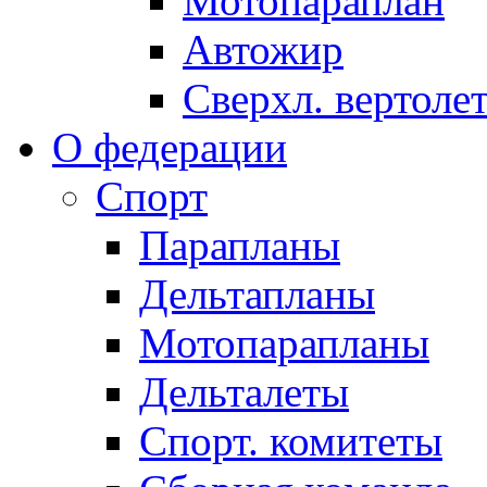
Мотопараплан
Автожир
Сверхл. вертоле
О федерации
Спорт
Парапланы
Дельтапланы
Мотопарапланы
Дельталеты
Спорт. комитеты