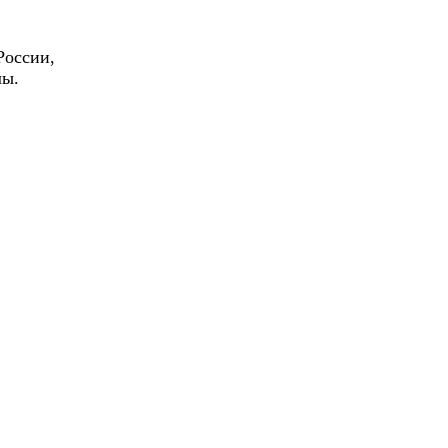
России,
лы.