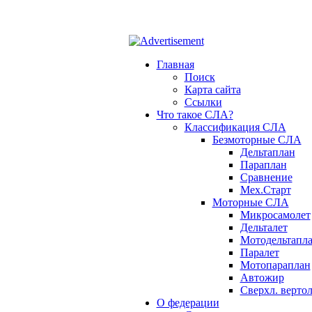
ОФ СЛА - небо для каждого!
Главная
Поиск
Карта сайта
Ссылки
Что такое СЛА?
Классификация СЛА
Безмоторные СЛА
Дельтаплан
Параплан
Сравнение
Мех.Старт
Моторные СЛА
Микросамолет
Дельталет
Мотодельтапл
Паралет
Мотопараплан
Автожир
Сверхл. вертол
О федерации