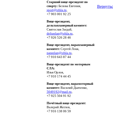
Старший вице-президент по
спорту:
Белова Евгения,
Вернутьс
sport@ofsla.ru
,
+7 903 001 92 25
Вице-президент,
дельтапланерный комитет:
Святослав Загдай,
deltaplan@ofsla.ru
,
+7 926 526 28 46
Вице-президент, парапланерный
комитет:
Сергей Локк,
paraplan@ofsla.ru
,
+7 910 643 87 44
Вице-президент по моторным
СЛА:
Илья Орлов,
+7 910 174 44 45
Вице-президент, парамоторный
комитет:
Василий Дьяченко,
5049192@mail.ru
,
+7 925 504 91 92
Почётный вице-президент:
Валерий Жеглов,
+7 916 138 06 59