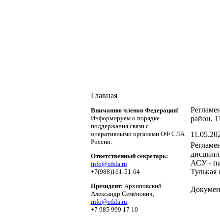
Главная
Регламе
Вниманию членов Федерации!
Информируем о порядке
район. 1
поддержания связи c
оперативными органами ОФ СЛА
11.05.202
России.
Регламен
дисципл
Ответственный секретарь:
АСУ - п
info@ofsla.ru
Тулькая 
+7(988)161-51-64
Президент:
Архиповский
Докумен
Александр Семёнович,
info@ofsla.ru
,
+7 985 999 17 10