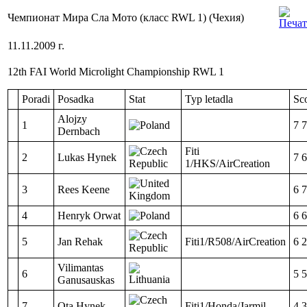
Чемпионат Мира Сла Мото (класс RWL 1) (Чехия)
11.11.2009 г.
12th FAI World Microlight Championship RWL 1
Poradi
Posadka
Stat
Typ letadla
Sc
Alojzy
1
7 
Dernbach
Fiti
2
Lukas Hynek
7 
1/HKS/AirCreation
3
Rees Keene
6 
4
Henryk Orwat
6 
5
Jan Rehak
Fiti1/R508/AirCreation
6 
Vilimantas
6
5 
Ganusauskas
7
Ota Hynek
Fiti1/Honda/Jarmil
4 