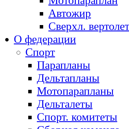
Мотопараплан
Автожир
Сверхл. вертоле
О федерации
Спорт
Парапланы
Дельтапланы
Мотопарапланы
Дельталеты
Спорт. комитеты