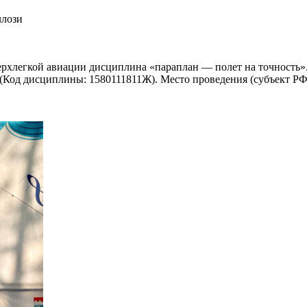
ллози
рхлегкой авиации дисциплина «параплан — полет на точность».
Код дисциплины: 1580111811Ж). Место проведения (субъект РФ, г